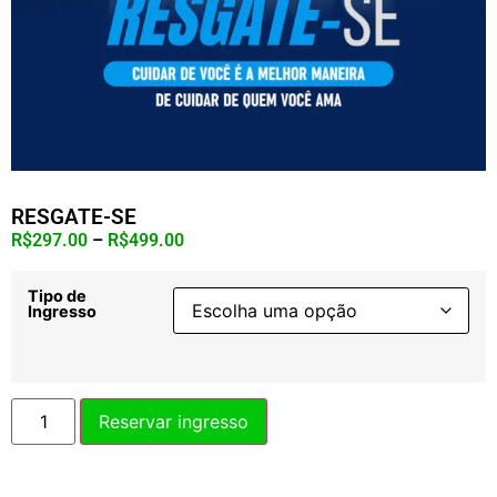
RESGATE-SE
R$
297.00
–
R$
499.00
Tipo de
Ingresso
Reservar ingresso